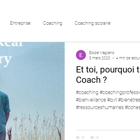
Entreprise
Coaching
Coaching scolaire
Elodie Magliano
3 mars 2020
4 min de lectu
Et toi, pourquoi
Coach ?
#coaching #coachingprofessi
#bienveillance #qvt #bienetre
#ressourceshumaines #cohe