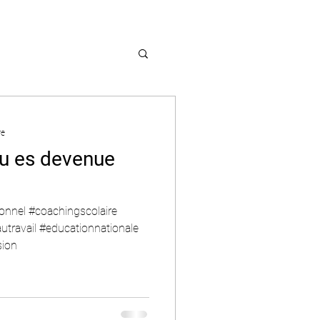
re
 tu es devenue
onnel #coachingscolaire
autravail #educationnationale
sion