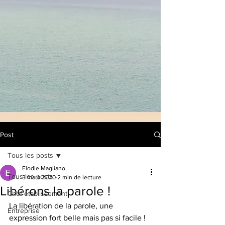
Post
Tous les posts
Elodie Magliano
Tous les posts
3 mars 2020
2 min de lecture
Libérons la parole !
Chef établissement
La libération de la parole, une 
Entreprise
expression fort belle mais pas si facile !