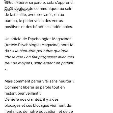
Coaching
Et oui, libérer sa parole, cela s’apprend. 
Qu’il s’agisse de communiquer au sein 
Coaching scolaire
de la famille, avec ses amis, ou au 
bureau, le parler vrai a des vertus 
positives et des bénéfices indéniables.
Un article de Psychologies Magazines 
(
Article PsychologiesMagazine
) nous le 
dit : 
« le bien-être peut être quelque 
chose que l’on fait progresser avec très 
peu de moyens, simplement en parlant
».
Mais comment parler vrai sans heurter ? 
Comment libérer sa parole tout en 
restant bienveillant ?
Derrière nos craintes, il y a des 
blocages et ces blocages viennent de 
l’enfance, de notre éducation, et de ce 