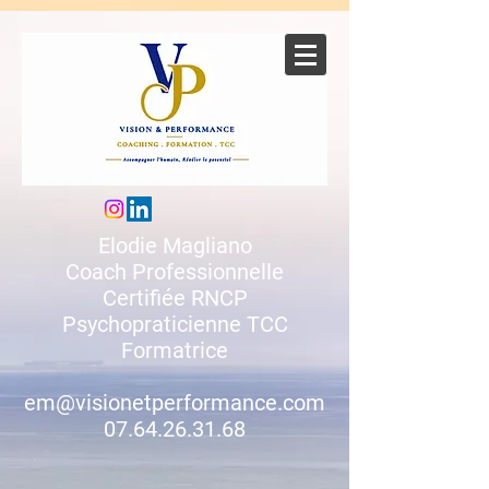
Elodie Magliano
Coach Professionnelle
Certifiée RNCP
Psychopraticienne TCC
Formatrice
em@visionetperformance.com
07.64.26.31.68