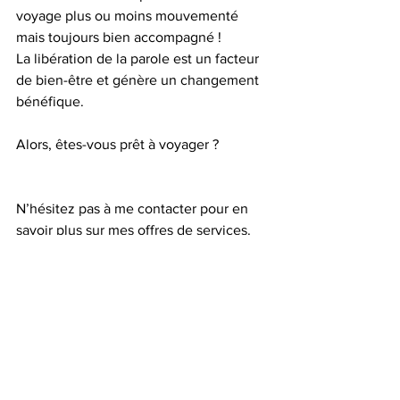
voyage plus ou moins mouvementé 
mais toujours bien accompagné !
La libération de la parole est un facteur 
de bien-être et génère un changement 
bénéfique.
Alors, êtes-vous prêt à voyager ?
N’hésitez pas à me contacter pour en 
savoir plus sur mes offres de services.
#coaching
#bienveillance
#bienetre
#entreprises
#paroleliberee
#intelligencecollective
Entreprise
Coaching